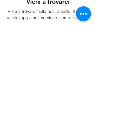
Vieni a trovarci
Vieni a trovarci nella nostra sede. Il nostro
autolavaggio self-service è sempre aperto.
Indicazioni
Info.
P.iva: IT02716530213
Tel. +393533408387
Impressum
Trasparenza
Privacy Policy
Cookie Policy
Preferenze Cookie
Sedi.