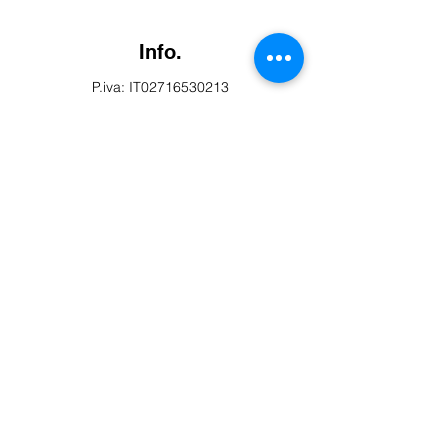
Info.
P.iva: IT02716530213
Tel. +393533408387
Impressum
Trasparenza
Privacy Policy
Cookie Policy
Preferenze Cookie
Sedi.
Sede: Via Kennedy 29 - 39055 - Laives -
Bolzano (BZ)
Seguici.