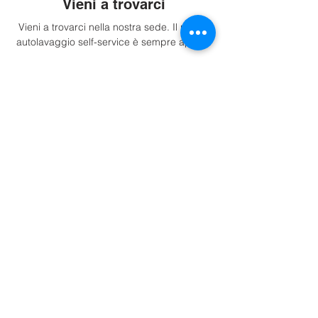
Vieni a trovarci
Vieni a trovarci nella nostra sede. Il nostro
autolavaggio self-service è sempre aperto.
Indicazioni
Info.
P.iva: IT02716530213
Tel. +393533408387
Impressum
Trasparenza
Privacy Policy
Cookie Policy
Preferenze Cookie
Sedi.