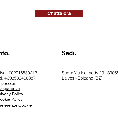
Chatta ora
nfo.
Sedi.
.iva: IT02716530213
Sede: Via Kennedy 29 - 39055
el. +393533408387
Laives - Bolzano (BZ)
mpressum
rasparenza
rivacy Policy
ookie Policy
referenze Cookie