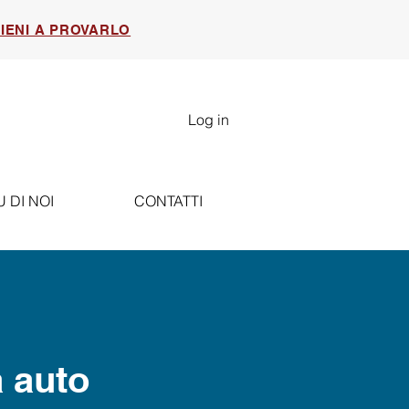
IENI A PROVARLO
Log in
U DI NOI
CONTATTI
a auto