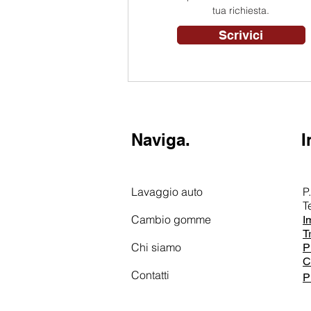
tua richiesta.
Scrivici
Naviga.
I
Lavaggio auto
P
T
Cambio gomme
I
T
Chi siamo
P
C
Contatti
P