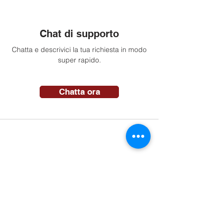
Chat di supporto
Chatta e descrivici la tua richiesta in modo
super rapido.
Chatta ora
Vieni a trovarci
Vieni a trovarci nella nostra sede. Il nostro
autolavaggio self-service è sempre aperto.
Indicazioni