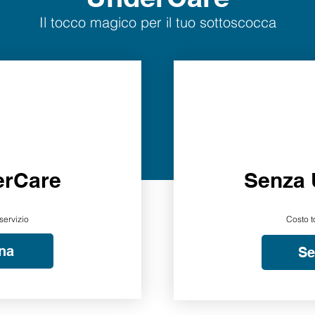
Il tocco magico per il tuo sottoscocca
erCare
Senza 
servizio
Costo t
na
Se