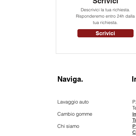
Scrivici
Descrivici la tua richiesta.
Risponderemo entro 24h dalla
tua richiesta.
Scrivici
Naviga.
I
Lavaggio auto
P
T
Cambio gomme
I
T
Chi siamo
P
C