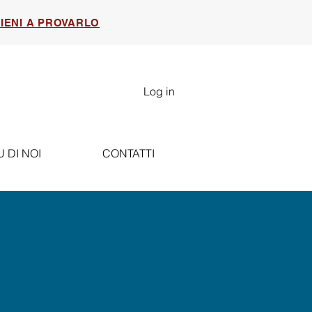
IENI A PROVARLO
Log in
U DI NOI
CONTATTI