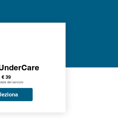
UnderCare
€ 39
otale del servizio
leziona