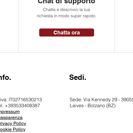
Chat di supporto
Chatta e descrivici la tua
richiesta in modo super rapido.
Chatta ora
nfo.
Sedi.
.iva: IT02716530213
Sede: Via Kennedy 29 - 39055
el. +393533408387
Laives - Bolzano (BZ)
mpressum
rasparenza
rivacy Policy
ookie Policy