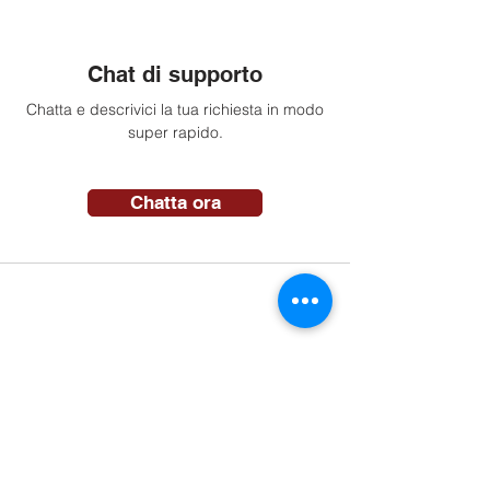
Chat di supporto
Chatta e descrivici la tua richiesta in modo
super rapido.
Chatta ora
Vieni a trovarci
Vieni a trovarci nella nostra sede. Il nostro
autolavaggio self-service è sempre aperto.
Indicazioni