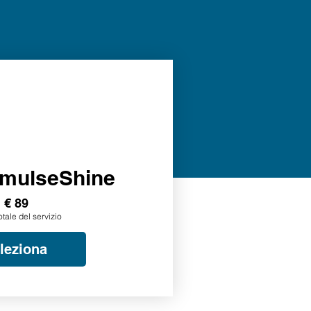
mulseShine
€ 89
otale del servizio
leziona