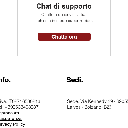
Chat di supporto
Chatta e descrivici la tua
richiesta in modo super rapido.
Chatta ora
nfo.
Sedi.
.iva: IT02716530213
Sede: Via Kennedy 29 - 39055
el. +393533408387
Laives - Bolzano (BZ)
mpressum
rasparenza
rivacy Policy