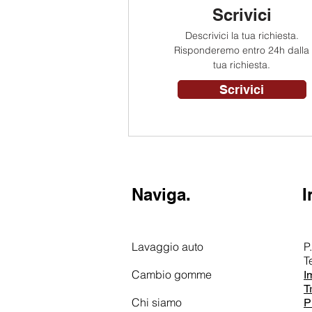
Scrivici
Descrivici la tua richiesta.
Risponderemo entro 24h dalla
tua richiesta.
Scrivici
Naviga.
I
Lavaggio auto
P
T
Cambio gomme
I
T
Chi siamo
P