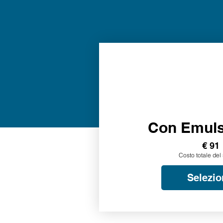
Con Emul
€ 91
Costo totale del 
Selezio