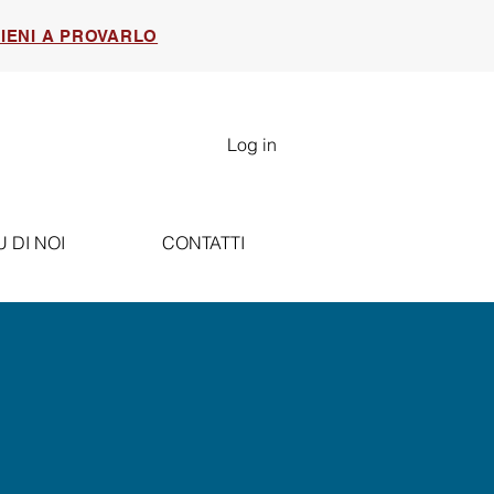
IENI A PROVARLO
Log in
U DI NOI
CONTATTI