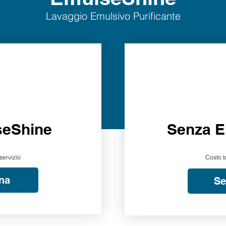
Lavaggio Emulsivo Purificante
seShine
Senza E
servizio
Costo t
na
Se