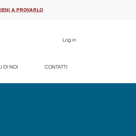
IENI A PROVARLO
Log in
U DI NOI
CONTATTI