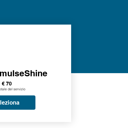
mulseShine
€ 70
otale del servizio
leziona