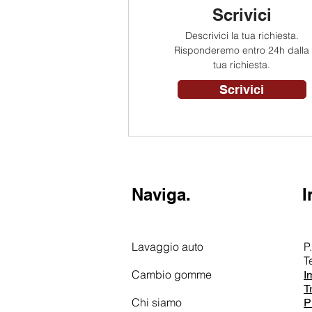
Scrivici
Descrivici la tua richiesta.
Risponderemo entro 24h dalla
tua richiesta.
Scrivici
Naviga.
I
Lavaggio auto
P
T
Cambio gomme
I
T
Chi siamo
P