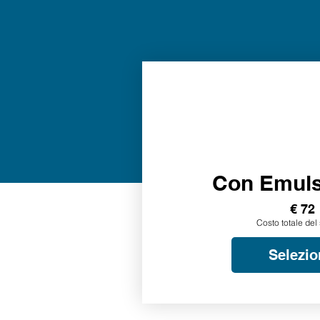
Con Emul
€ 72
Costo totale del 
Selezio