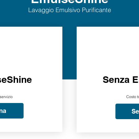
Lavaggio Emulsivo Purificante
seShine
Senza E
servizio
Costo t
na
Se