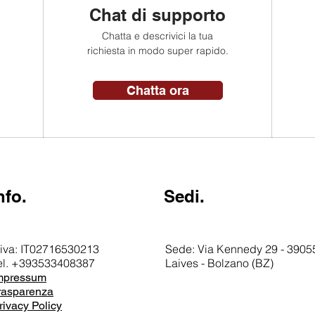
Chat di supporto
Chatta e descrivici la tua
richiesta in modo super rapido.
Chatta ora
nfo.
Sedi.
.iva: IT02716530213
Sede: Via Kennedy 29 - 39055
el. +393533408387
Laives - Bolzano (BZ)
mpressum
rasparenza
rivacy Policy