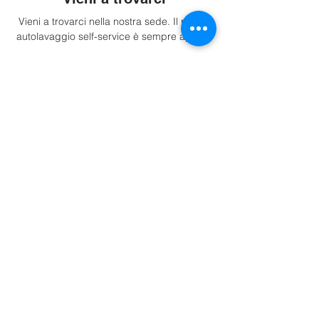
Vieni a trovarci nella nostra sede. Il nostro
autolavaggio self-service è sempre aperto.
Indicazioni
Info.
P.iva: IT02716530213
Tel. +393533408387
Impressum
Trasparenza
Privacy Policy
Cookie Policy
Preferenze Cookie
Sedi.