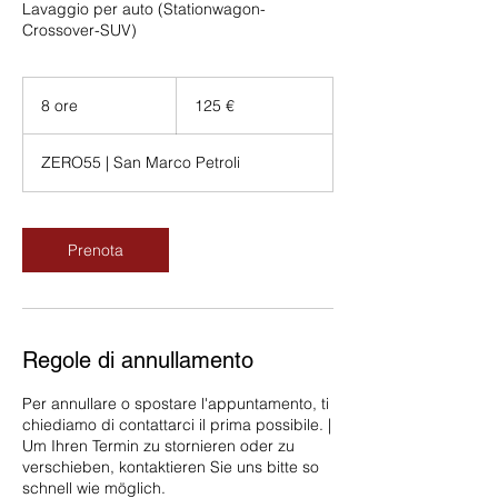
Lavaggio per auto (Stationwagon-
Crossover-SUV)
125
euro
8 ore
8
125 €
o
r
ZERO55 | San Marco Petroli
e
Prenota
Regole di annullamento
Per annullare o spostare l'appuntamento, ti
chiediamo di contattarci il prima possibile. |
Um Ihren Termin zu stornieren oder zu
verschieben, kontaktieren Sie uns bitte so
schnell wie möglich.