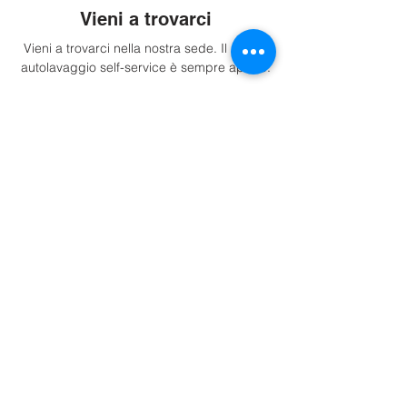
Vieni a trovarci
Vieni a trovarci nella nostra sede. Il nostro
autolavaggio self-service è sempre aperto.
Indicazioni
Info.
P.iva: IT02716530213
Tel. +393533408387
Impressum
Trasparenza
Privacy Policy
Cookie Policy
Preferenze Cookie
Sedi.