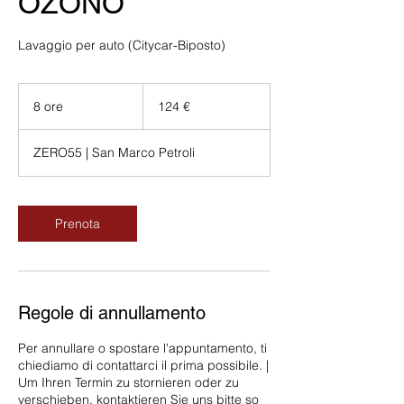
OZONO
Lavaggio per auto (Citycar-Biposto)
124
euro
8 ore
8
124 €
o
r
ZERO55 | San Marco Petroli
e
Prenota
Regole di annullamento
Per annullare o spostare l'appuntamento, ti
chiediamo di contattarci il prima possibile. |
Um Ihren Termin zu stornieren oder zu
verschieben, kontaktieren Sie uns bitte so