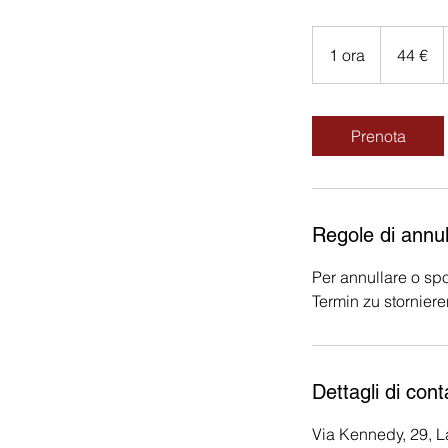
44
euro
1 ora
1
44 €
o
r
Prenota
Regole di annu
Per annullare o spo
Termin zu storniere
Dettagli di cont
Via Kennedy, 29, La