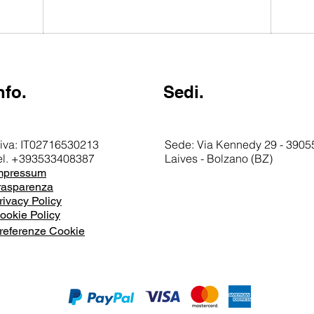
nfo.
Sedi.
.iva: IT02716530213
Sede: Via Kennedy 29 - 39055
el. +393533408387
Laives - Bolzano (BZ)
mpressum
rasparenza
rivacy Policy
ookie Policy
referenze Cookie