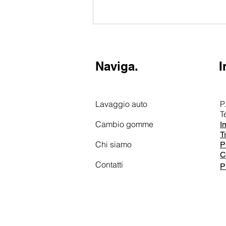
Naviga.
I
Lavaggio auto
P
T
Cambio gomme
I
T
Chi siamo
P
C
Contatti
P