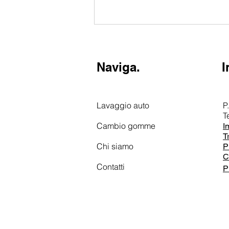
Naviga.
I
Lavaggio auto
P
T
Cambio gomme
I
T
Chi siamo
P
C
Contatti
P