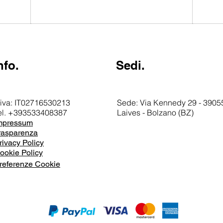
nfo.
Sedi.
.iva: IT02716530213
Sede: Via Kennedy 29 - 39055
el. +393533408387
Laives - Bolzano (BZ)
mpressum
rasparenza
rivacy Policy
ookie Policy
referenze Cookie