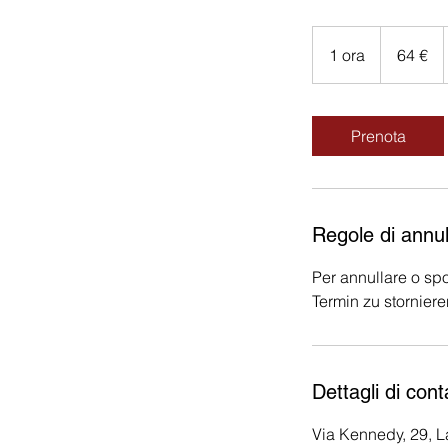
64
euro
1 ora
1
64 €
o
r
Prenota
Regole di annu
Per annullare o spo
Termin zu storniere
Dettagli di cont
Via Kennedy, 29, La