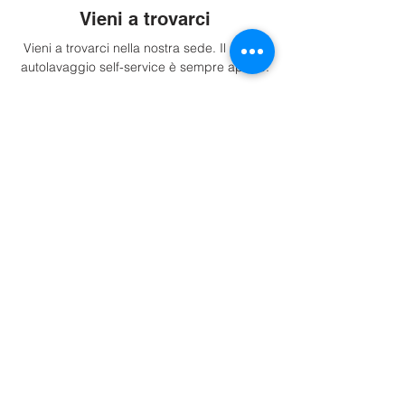
Vieni a trovarci
Vieni a trovarci nella nostra sede. Il nostro
autolavaggio self-service è sempre aperto.
Indicazioni
Info.
P.iva: IT02716530213
Tel. +393533408387
Impressum
Trasparenza
Privacy Policy
Cookie Policy
Preferenze Cookie
Sedi.