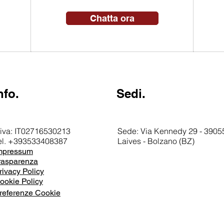
Chatta ora
nfo.
Sedi.
.iva: IT02716530213
Sede: Via Kennedy 29 - 39055
el. +393533408387
Laives - Bolzano (BZ)
mpressum
rasparenza
rivacy Policy
ookie Policy
referenze Cookie