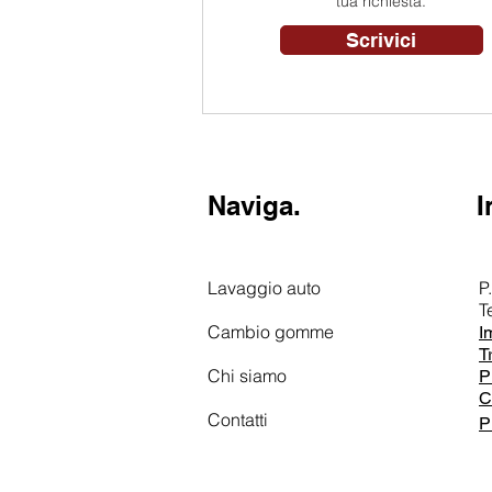
tua richiesta.
Scrivici
Naviga.
I
Lavaggio auto
P
T
Cambio gomme
I
T
Chi siamo
P
C
Contatti
P