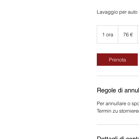
Lavaggio per auto 
76
euro
1 ora
1
76 €
o
r
Prenota
Regole di annu
Per annullare o spo
Termin zu storniere