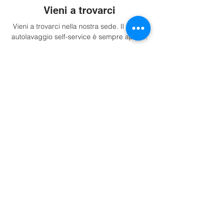
Vieni a trovarci
Vieni a trovarci nella nostra sede. Il nostro
autolavaggio self-service è sempre aperto.
Indicazioni
Info.
P.iva: IT02716530213
Tel. +393533408387
Impressum
Trasparenza
Privacy Policy
Cookie Policy
Preferenze Cookie
Sedi.