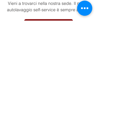
Vieni a trovarci nella nostra sede. Il nostro
autolavaggio self-service è sempre aperto.
Indicazioni
Info.
P.iva: IT02716530213
Tel. +393533408387
Impressum
Trasparenza
Privacy Policy
Cookie Policy
Preferenze Cookie
Sedi.
Sede: Via Kennedy 29 - 39055 - Laives -